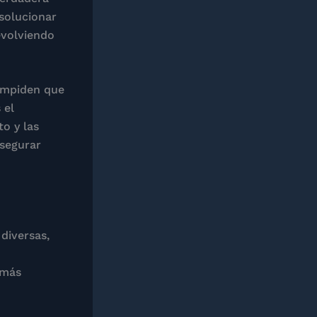
 solucionar
evolviendo
 impiden que
 el
o y las
asegurar
diversas,
 más