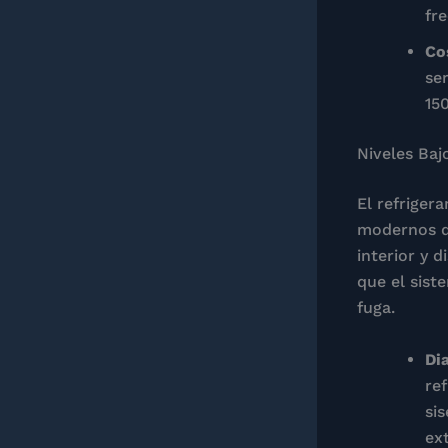
fre
Co
se
15
Niveles Baj
El refriger
modernos de
interior y d
que el sist
fuga.
Di
re
sis
ext