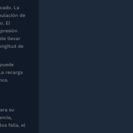
icado. La
pulación de
o. El
 presión
le llevar
longitud de
 puede
La recarga
mos.
para su
ancia,
os falla, el