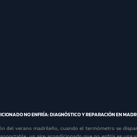
ICIONADO NO ENFRÍA: DIAGNÓSTICO Y REPARACIÓN EN MADRID
ón del verano madrileño, cuando el termómetro se dispara
nsoportable, un aire acondicionado que no enfría es una 