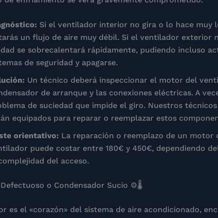
agnóstico:
Si el ventilador interior no gira o lo hace muy
arás un flujo de aire muy débil. Si el ventilador exterior 
idad se sobrecalentará rápidamente, pudiendo incluso act
stemas de seguridad y apagarse.
lución:
Un técnico deberá inspeccionar el motor del venti
ndensador de arranque y las conexiones eléctricas. A vec
oblema de suciedad que impide el giro. Nuestros técnicos
tán equipados para reparar o reemplazar estos componen
ste orientativo:
La reparación o reemplazo de un motor 
ntilador puede costar entre 180€ y 450€, dependiendo de
 complejidad del acceso.
Defectuoso o Condensador Sucio ⚙️🌡️
r es el «corazón» del sistema de aire acondicionado, en