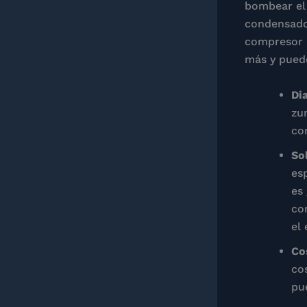
bombear el 
condensador
compresor l
más y puede
Di
zu
co
So
es
es
co
el
Co
co
pu