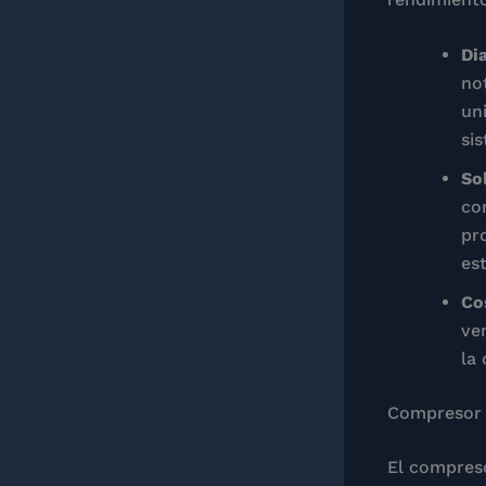
Di
not
un
si
So
co
pr
es
Co
ve
la
Compresor 
El compreso