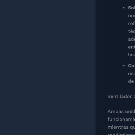
So
no
re
téc
ad
en
las
Co
os
de
Ventilador 
Ambas unida
funcionamien
mientras que
rendimient