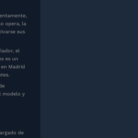
 lentamente,
no opera, la
ivarse sus
lador, el
es es un
 en Madrid
tes.
de
l modelo y
cargado de