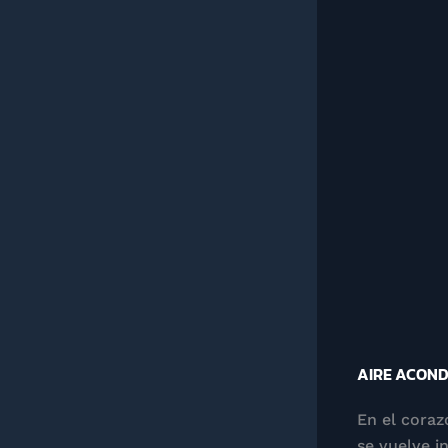
AIRE ACOND
En el coraz
se vuelve i