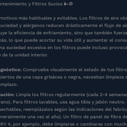
ntenimiento y Filtros Sucios 🌬️🚫
motivos más habituales y evitables. Los filtros de aire ob
suciedad y alérgenos reducen drásticamente el flujo de ai
uye la eficiencia de enfriamiento, sino que también fuerz
más, lo que puede acortar su vida útil y aumentar el con
Una suciedad excesiva en los filtros puede incluso provoca
 de la unidad interior.
agnóstico:
Comprueba visualmente el estado de tus filtros
biertos de una capa grisácea o negra, necesitan limpieza 
emplazo.
lución:
Limpia los filtros regularmente (cada 2-4 semana
ano). Para filtros lavables, usa agua tibia y jabón neutro.
sechables, reemplázalos según las indicaciones del fabric
eneralmente una vez al año). Un filtro de panel de fibra de
RV 4, por ejemplo, debe limpiarse o cambiarse con muc