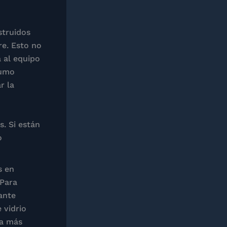
struidos
re. Esto no
a al equipo
sumo
r la
. Si están
o
s en
 Para
ante
 vidrio
ha más