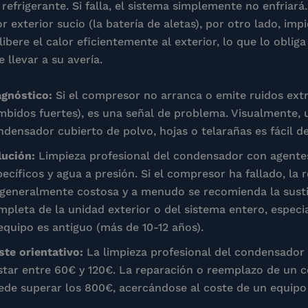
refrigerante. Si falla, el sistema simplemente no enfriará
 exterior sucio (la batería de aletas), por otro lado, imp
ibere el calor eficientemente al exterior, lo que lo obliga
 llevar a su avería.
agnóstico:
Si el compresor no arranca o emite ruidos extra
mbidos fuertes), es una señal de problema. Visualmente, 
ndensador cubierto de polvo, hojas o telarañas es fácil de 
lución:
Limpieza profesional del condensador con agente
pecíficos y agua a presión. Si el compresor ha fallado, la 
 generalmente costosa y a menudo se recomienda la sust
mpleta de la unidad exterior o del sistema entero, especi
 equipo es antiguo (más de 10-12 años).
ste orientativo:
La limpieza profesional del condensador
star entre 60€ y 120€. La reparación o reemplazo de un 
ede superar los 800€, acercándose al coste de un equipo