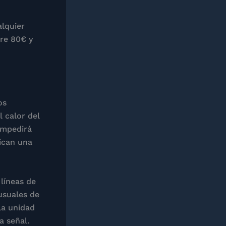
alquier
tre 80€ y
os
 calor del
 impedirá
dican una
 líneas de
nusuales de
 la unidad
a señal.