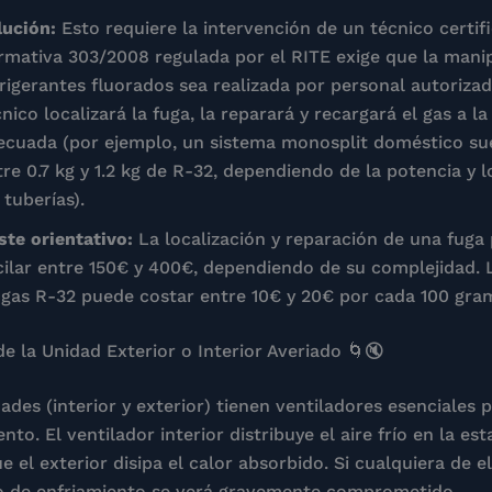
lución:
Esto requiere la intervención de un técnico certif
rmativa 303/2008 regulada por el RITE exige que la mani
frigerantes fluorados sea realizada por personal autorizad
nico localizará la fuga, la reparará y recargará el gas a la
ecuada (por ejemplo, un sistema monosplit doméstico sue
tre 0.7 kg y 1.2 kg de R-32, dependiendo de la potencia y 
 tuberías).
ste orientativo:
La localización y reparación de una fuga
cilar entre 150€ y 400€, dependiendo de su complejidad. 
 gas R-32 puede costar entre 10€ y 20€ por cada 100 gra
de la Unidad Exterior o Interior Averiado 🌀🔇
des (interior y exterior) tienen ventiladores esenciales 
to. El ventilador interior distribuye el aire frío en la est
 el exterior disipa el calor absorbido. Si cualquiera de ell
o de enfriamiento se verá gravemente comprometido.