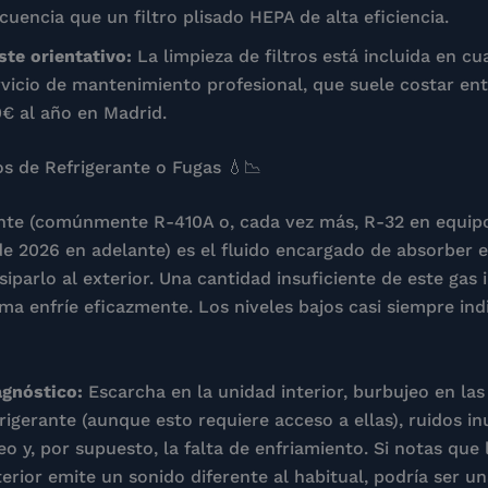
cuencia que un filtro plisado HEPA de alta eficiencia.
ste orientativo:
La limpieza de filtros está incluida en cu
rvicio de mantenimiento profesional, que suele costar en
0€ al año en Madrid.
os de Refrigerante o Fugas 💧📉
ante (comúnmente R-410A o, cada vez más, R-32 en equip
 2026 en adelante) es el fluido encargado de absorber el
isiparlo al exterior. Una cantidad insuficiente de este gas
ema enfríe eficazmente. Los niveles bajos casi siempre in
agnóstico:
Escarcha en la unidad interior, burbujeo en las
frigerante (aunque esto requiere acceso a ellas), ruidos i
eo y, por supuesto, la falta de enfriamiento. Si notas que
erior emite un sonido diferente al habitual, podría ser un