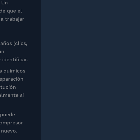
. Un
ide que el
 a trabajar
ños (clics,
un
identificar.
s químicos
reparación
itución
almente si
 puede
compresor
 nuevo.