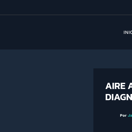
Ir
al
contenido
INI
AIRE 
DIAGN
Por
J