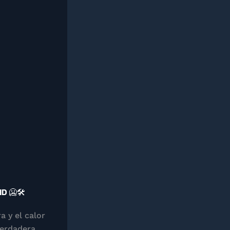
 🥶🛠️
 y el calor
verdadera