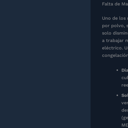
Falta de Ma
Uno de los 
por polvo, 
solo dismin
a trabajar 
eléctrico. 
congelación
Di
cu
re
So
ver
de
(g
ME