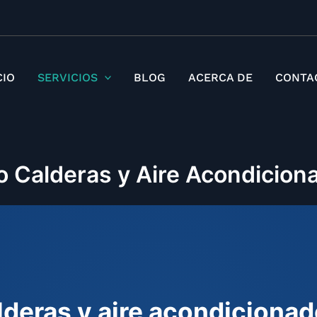
Ir
al
contenido
CIO
SERVICIOS
BLOG
ACERCA DE
CONTA
o Calderas y Aire Acondicio
lderas y aire acondiciona