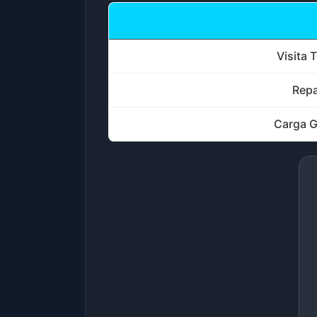
Visita 
Repa
Carga G