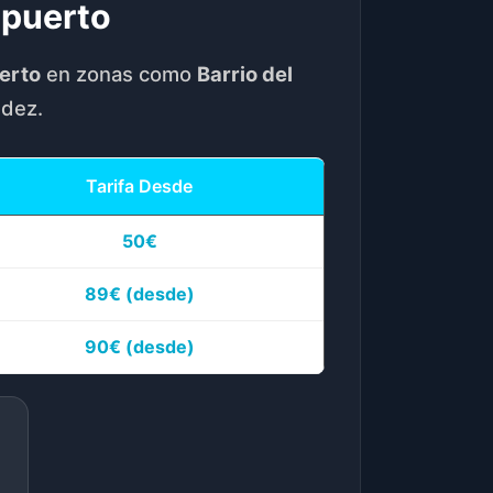
opuerto
uerto
en zonas como
Barrio del
idez.
Tarifa Desde
50€
89€
(desde)
90€
(desde)