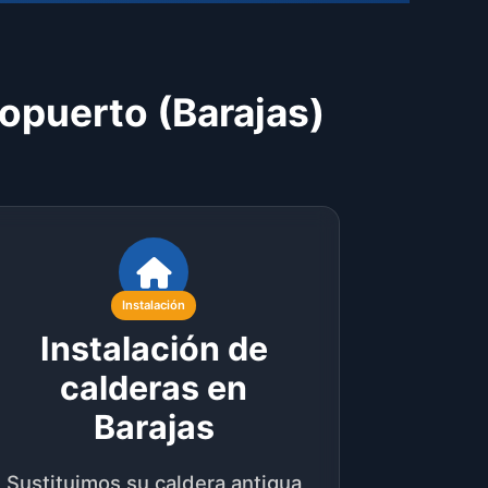
ropuerto (Barajas)
Instalación
Instalación de
calderas en
Barajas
Sustituimos su caldera antigua