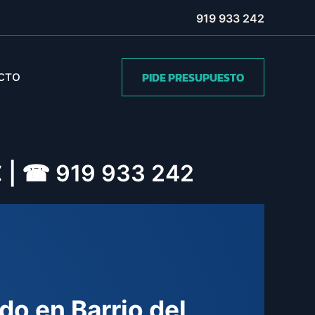
919 933 242
PIDE PRESUPUESTO
CTO
0€ | ☎ 919 933 242
do en Barrio del