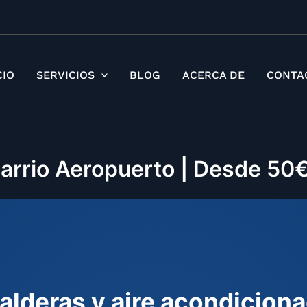
Ir
al
contenido
CIO
SERVICIOS
BLOG
ACERCA DE
CONTA
Barrio Aeropuerto | Desde 5
alderas y aire acondiciona