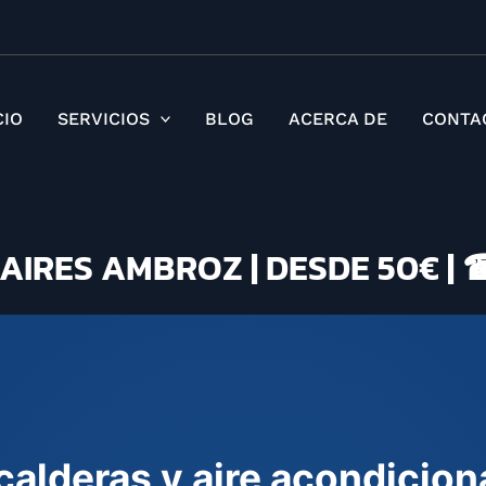
Ir
al
contenido
CIO
SERVICIOS
BLOG
ACERCA DE
CONTA
AIRES AMBROZ | DESDE 50€ | ☎
 calderas y aire acondicio