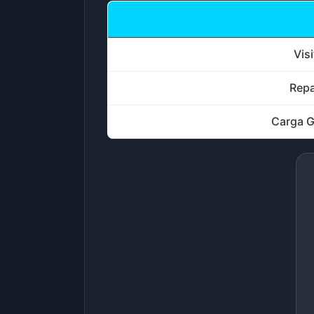
Vis
Repa
Carga G