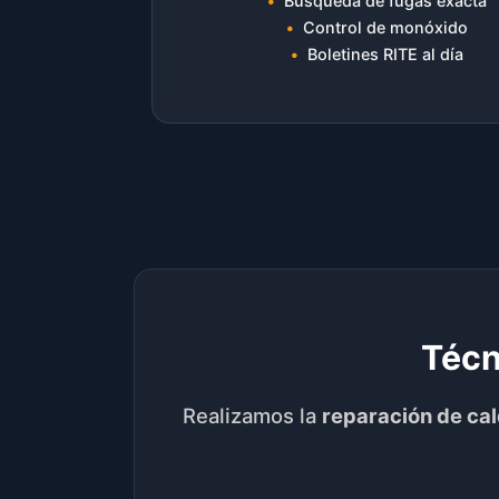
Búsqueda de fugas exacta
Control de monóxido
Boletines RITE al día
Técn
Realizamos la
reparación de ca