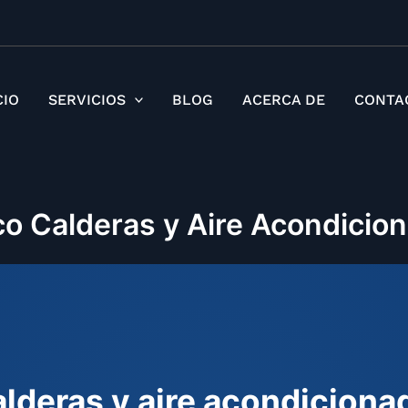
Ir
al
contenido
CIO
SERVICIOS
BLOG
ACERCA DE
CONTA
co Calderas y Aire Acondici
alderas y aire acondicion