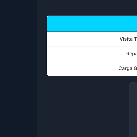
Visita 
Repa
Carga G